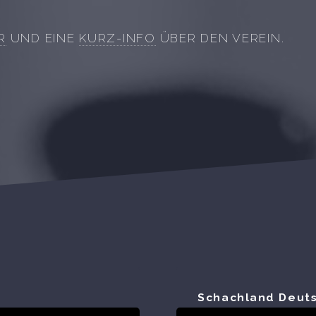
R
UND EINE
KURZ-INFO
ÜBER DEN VEREIN.
Schachland Deut